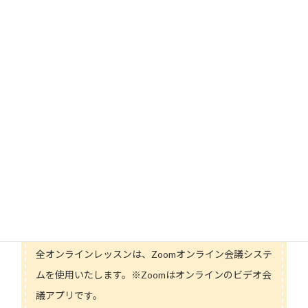
お振込み方法は、銀行振込です。
お申し込み後7日以内（レッスン開催直前の場合はレッ
スン当日まで）に受講料金をお振込みください。
※お振込先詳細はご受講者様へ直接お伝えいたしま
す。
※複数のレッスンをお申し込みの場合、まとめてお支
払いいただけます。
※お振込み後のキャンセルは原則としてお受けかねま
すのでご了承ください。
【ご受講】
全オンラインレッスンは、Zoomオンライン会議システ
ムを使用いたします。※Zoomはオンラインのビデオ会
議アプリです。